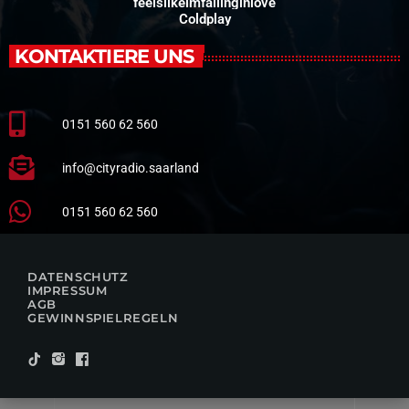
feelslikeimfallinginlove
Coldplay
KONTAKTIERE UNS
0151 560 62 560
info@cityradio.saarland
0151 560 62 560
DATENSCHUTZ
IMPRESSUM
AGB
GEWINNSPIELREGELN