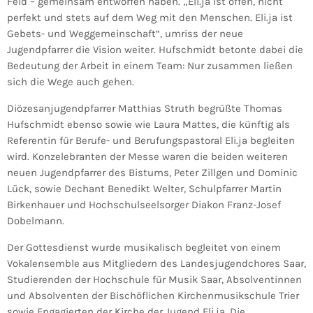
Feid – gemeinsam entworfen haben. „Eli.ja ist offen, nicht
perfekt und stets auf dem Weg mit den Menschen. Eli.ja ist
Gebets- und Weggemeinschaft“, umriss der neue
Jugendpfarrer die Vision weiter. Hufschmidt betonte dabei die
Bedeutung der Arbeit in einem Team: Nur zusammen ließen
sich die Wege auch gehen.
Diözesanjugendpfarrer Matthias Struth begrüßte Thomas
Hufschmidt ebenso sowie wie Laura Mattes, die künftig als
Referentin für Berufe- und Berufungspastoral Eli.ja begleiten
wird. Konzelebranten der Messe waren die beiden weiteren
neuen Jugendpfarrer des Bistums, Peter Zillgen und Dominic
Lück, sowie Dechant Benedikt Welter, Schulpfarrer Martin
Birkenhauer und Hochschulseelsorger Diakon Franz-Josef
Dobelmann.
Der Gottesdienst wurde musikalisch begleitet von einem
Vokalensemble aus Mitgliedern des Landesjugendchores Saar,
Studierenden der Hochschule für Musik Saar, Absolventinnen
und Absolventen der Bischöflichen Kirchenmusikschule Trier
sowie Engagierten der Kirche der Jugend Eli.ja. Die