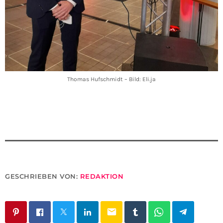
Thomas Hufschmidt – Bild: Eli.ja
GESCHRIEBEN VON:
REDAKTION
email