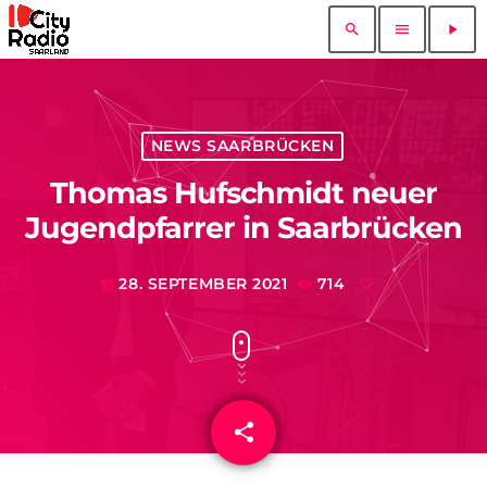
search
menu
play_arrow
NEWS SAARBRÜCKEN
Thomas Hufschmidt neuer
Jugendpfarrer in Saarbrücken
28. SEPTEMBER 2021
714
today
share
email