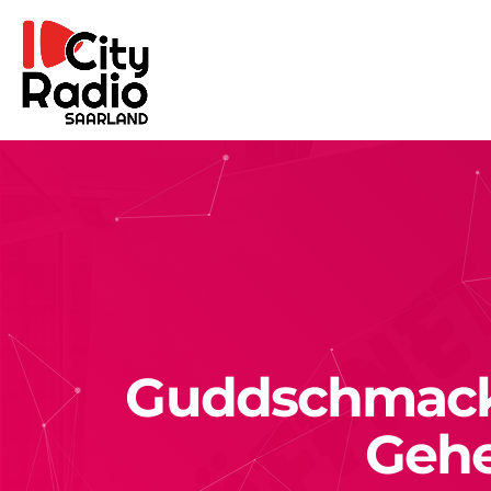
Guddschmack:
Gehe