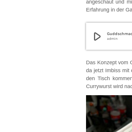
angeschaut und mi
Erfahrung in der Ga
play_arrow
Guddschmack
admin
D
as
Konzept vom G
da jetzt Imbiss mit
den Tisch kommen.
Currywurst wird na