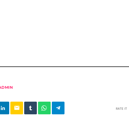
ADMIN
email
RATE IT