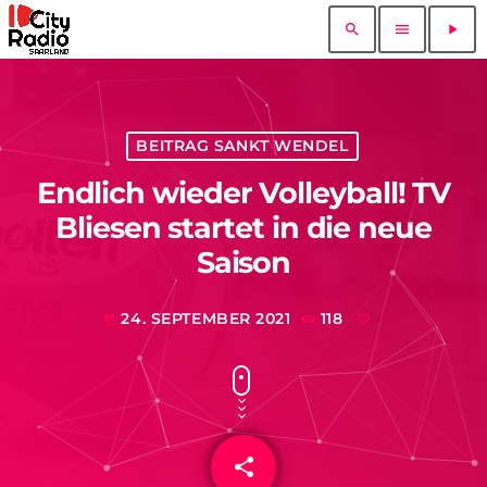
search
menu
play_arrow
BEITRAG SANKT WENDEL
Endlich wieder Volleyball! TV
Bliesen startet in die neue
Saison
24. SEPTEMBER 2021
118
today
share
email