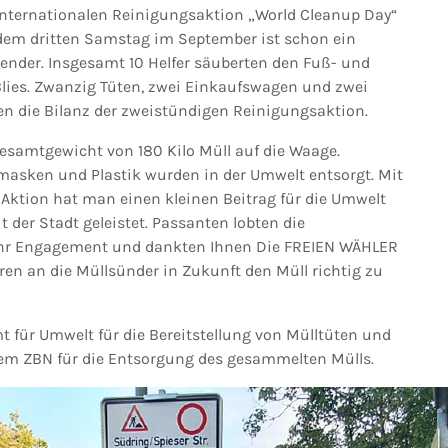
nternationalen Reinigungsaktion „World Cleanup Day“
jedem dritten Samstag im September ist schon ein
lender. Insgesamt 10 Helfer säuberten den Fuß- und
lies. Zwanzig Tüten, zwei Einkaufswagen und zwei
en die Bilanz der zweistündigen Reinigungsaktion.
samtgewicht von 180 Kilo Müll auf die Waage.
asken und Plastik wurden in der Umwelt entsorgt. Mit
 Aktion hat man einen kleinen Beitrag für die Umwelt
t der Stadt geleistet. Passanten lobten die
ür ihr Engagement und dankten Ihnen Die FREIEN WÄHLER
ren an die Müllsünder in Zukunft den Müll richtig zu
t für Umwelt für die Bereitstellung von Mülltüten und
m ZBN für die Entsorgung des gesammelten Mülls.