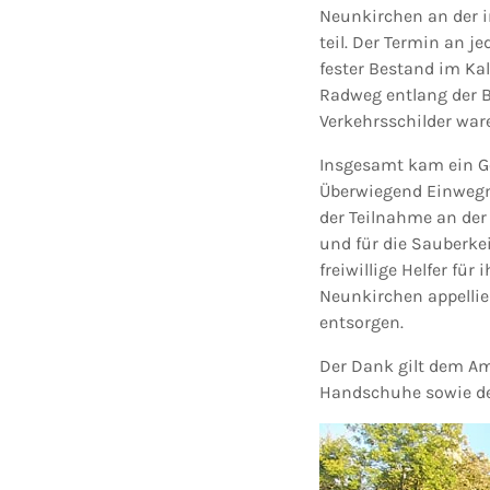
Neunkirchen an der i
teil. Der Termin an 
fester Bestand im Ka
Radweg entlang der B
Verkehrsschilder war
Insgesamt kam ein Ge
Überwiegend Einwegm
der Teilnahme an der
und für die Sauberkei
freiwillige Helfer f
Neunkirchen appellie
entsorgen.
Der Dank gilt dem Am
Handschuhe sowie de