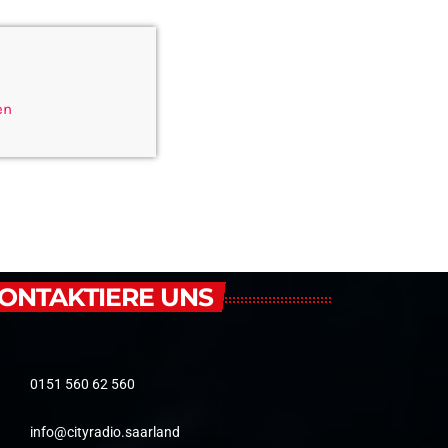
en
ONTAKTIERE UNS
0151 560 62 560
info@cityradio.saarland