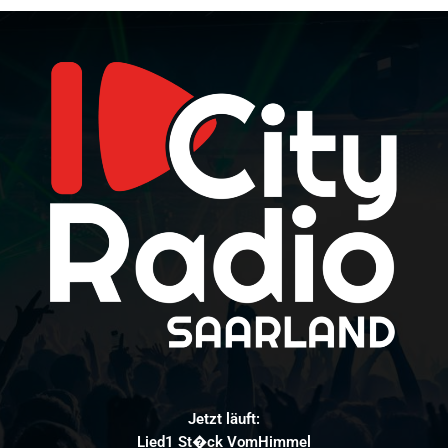
Jetzt läuft:
Lied1 St�ck VomHimmel