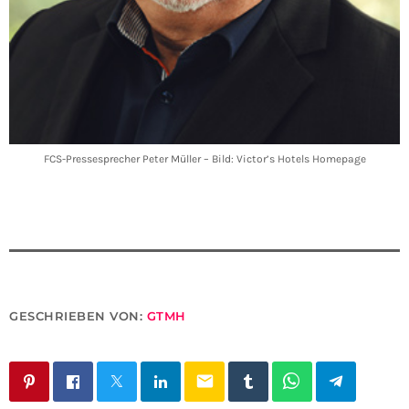
FCS-Pressesprecher Peter Müller – Bild: Victor’s Hotels Homepage
GESCHRIEBEN VON:
GTMH
email