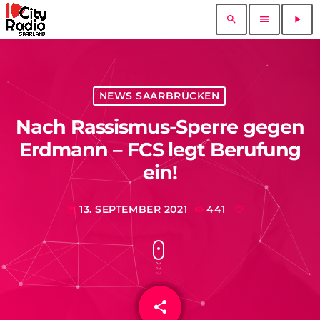
search
menu
play_arrow
NEWS SAARBRÜCKEN
Nach Rassismus-Sperre gegen
Erdmann – FCS legt Berufung
ein!
13. SEPTEMBER 2021
441
today
share
email