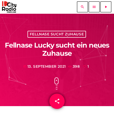
search
menu
play_arrow
FELLNASE SUCHT ZUHAUSE
Fellnase Lucky sucht ein neues
Zuhause
13. SEPTEMBER 2021
398
1
today
share
email
1