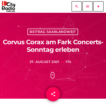
search
menu
play_arrow
BEITRAG SAARLANDWEIT
Corvus Corax am Fark Concerts-
Sonntag erleben
27. AUGUST 2021
174
today
share
email