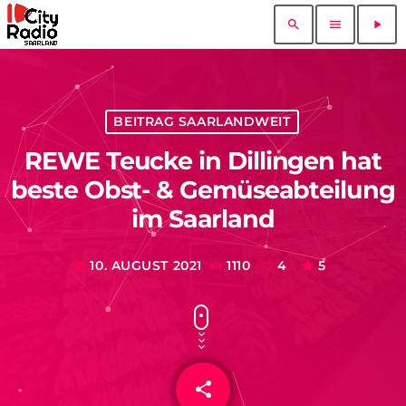
search
menu
play_arrow
BEITRAG SAARLANDWEIT
REWE Teucke in Dillingen hat
beste Obst- & Gemüseabteilung
im Saarland
10. AUGUST 2021
1110
4
5
today
share
email
4