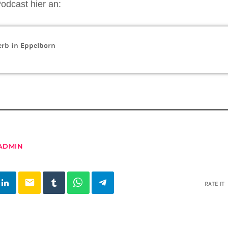
Podcast hier an:
rb in Eppelborn
ADMIN
email
RATE IT