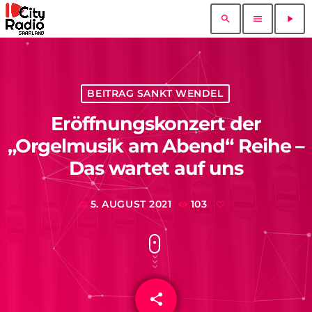
search
menu
play_arrow
BEITRAG SANKT WENDEL
Eröffnungskonzert der
„Orgelmusik am Abend“ Reihe –
Das wartet auf uns
5. AUGUST 2021
103
today
share
email