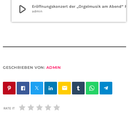
play_arrow
Eröffnungskonzert der „Orgelmusik am Abend“ Re
admin
GESCHRIEBEN VON:
ADMIN
email
RATE IT