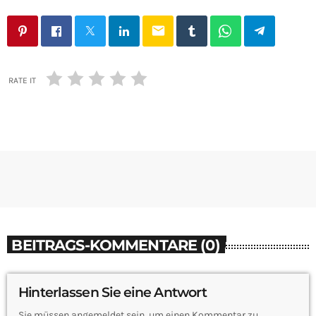
email
RATE IT
BEITRAGS-KOMMENTARE (0)
Hinterlassen Sie eine Antwort
Sie müssen angemeldet sein, um einen Kommentar zu