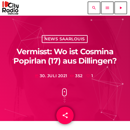
search
menu
play_arrow
NEWS SAARLOUIS
Vermisst: Wo ist Cosmina
Popirlan (17) aus Dillingen?
30. JULI 2021
352
1
today
share
email
1