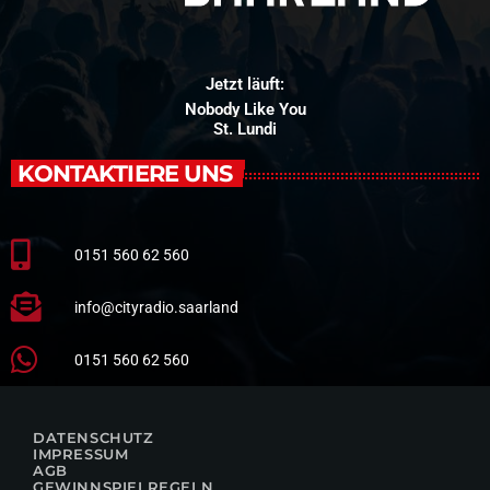
Jetzt läuft:
Nobody Like You
St. Lundi
KONTAKTIERE UNS
0151 560 62 560
info@cityradio.saarland
0151 560 62 560
DATENSCHUTZ
IMPRESSUM
AGB
GEWINNSPIELREGELN