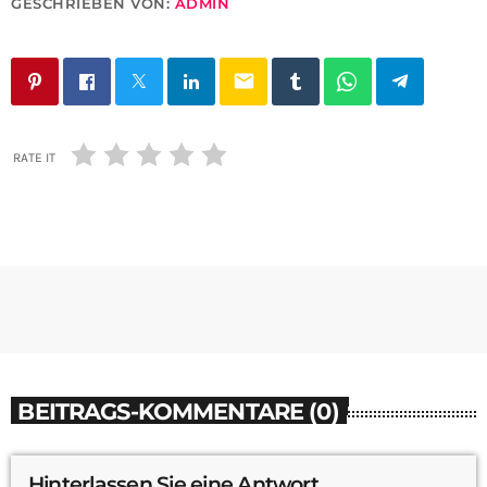
GESCHRIEBEN VON:
ADMIN
email
RATE IT
BEITRAGS-KOMMENTARE (0)
Hinterlassen Sie eine Antwort