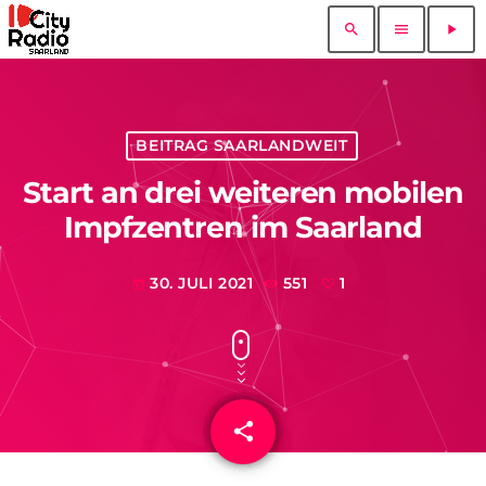
search
menu
play_arrow
BEITRAG SAARLANDWEIT
Start an drei weiteren mobilen
Impfzentren im Saarland
30. JULI 2021
551
1
today
share
email
1