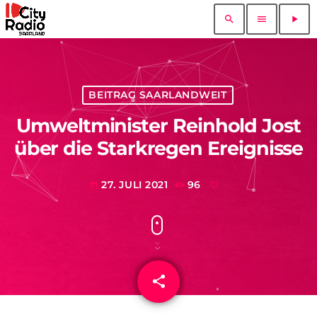
search
menu
play_arrow
BEITRAG SAARLANDWEIT
Umweltminister Reinhold Jost
über die Starkregen Ereignisse
27. JULI 2021
96
today
share
email