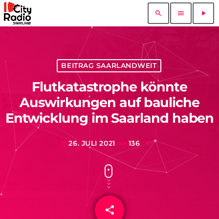
search
menu
play_arrow
BEITRAG SAARLANDWEIT
Flutkatastrophe könnte
Auswirkungen auf bauliche
Entwicklung im Saarland haben
26. JULI 2021
136
today
share
email