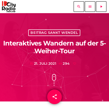
search
menu
play_arrow
BEITRAG SANKT WENDEL
Interaktives Wandern auf der 5-
Weiher-Tour
21. JULI 2021
294
today
share
email