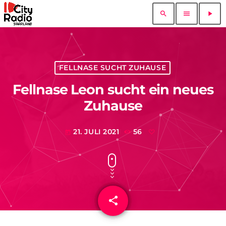
search
menu
play_arrow
FELLNASE SUCHT ZUHAUSE
Fellnase Leon sucht ein neues
Zuhause
21. JULI 2021
56
today
share
email