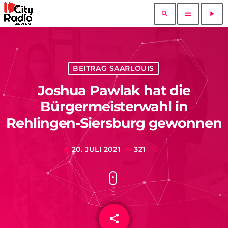
search
menu
play_arrow
BEITRAG SAARLOUIS
Joshua Pawlak hat die
Bürgermeisterwahl in
Rehlingen-Siersburg gewonnen
20. JULI 2021
321
today
share
email