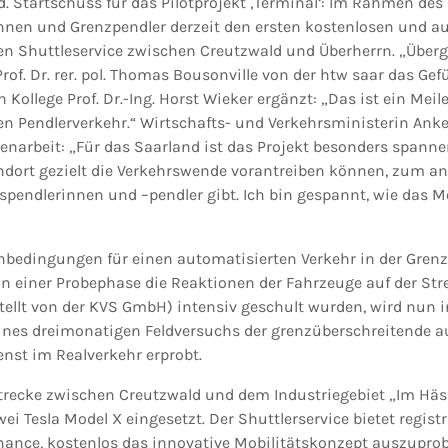
 Startschuss für das Pilotprojekt ‚Terminal‘: Im Rahmen des 
nnen und Grenzpendler derzeit den ersten kostenlosen und a
n Shuttleservice zwischen Creutzwald und Überherrn. „Überg
 Prof. Dr. rer. pol. Thomas Bousonville von der htw saar das Ge
n Kollege Prof. Dr.-Ing. Horst Wieker ergänzt: „Das ist ein Meil
n Pendlerverkehr.“ Wirtschafts- und Verkehrsministerin Anke 
narbeit: „Für das Saarland ist das Projekt besonders spanne
ndort gezielt die Verkehrswende vorantreiben können, zum and
fspendlerinnen und –pendler gibt. Ich bin gespannt, wie das M
edingungen für einen automatisierten Verkehr in der Grenz
, in einer Probephase die Reaktionen der Fahrzeuge auf der St
stellt von der KVS GmbH) intensiv geschult wurden, wird nun 
nes dreimonatigen Feldversuchs der grenzüberschreitende a
enst im Realverkehr erprobt.
Strecke zwischen Creutzwald und dem Industriegebiet „Im Häsf
wei Tesla Model X eingesetzt. Der Shuttlerservice bietet registr
hance, kostenlos das innovative Mobilitätskonzept auszuprob