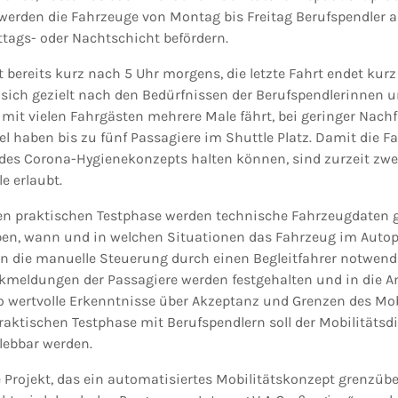
erden die Fahrzeuge von Montag bis Freitag Berufspendler a
ittags- oder Nachtschicht befördern.
et bereits kurz nach 5 Uhr morgens, die letzte Fahrt endet kurz
 sich gezielt nach den Bedürfnissen der Berufspendlerinnen u
 mit vielen Fahrgästen mehrere Male fährt, bei geringer Nach
el haben bis zu fünf Passagiere im Shuttle Platz. Damit die 
es Corona-Hygienekonzepts halten können, sind zurzeit zwe
e erlaubt.
n praktischen Testphase werden technische Fahrzeugdaten 
ben, wann und in welchen Situationen das Fahrzeug im Autop
n die manuelle Steuerung durch einen Begleitfahrer notwendi
meldungen der Passagiere werden festgehalten und in die A
wertvolle Erkenntnisse über Akzeptanz und Grenzen des Mob
aktischen Testphase mit Berufspendlern soll der Mobilitätsdi
lebbar werden.
e Projekt, das ein automatisiertes Mobilitätskonzept grenzüb