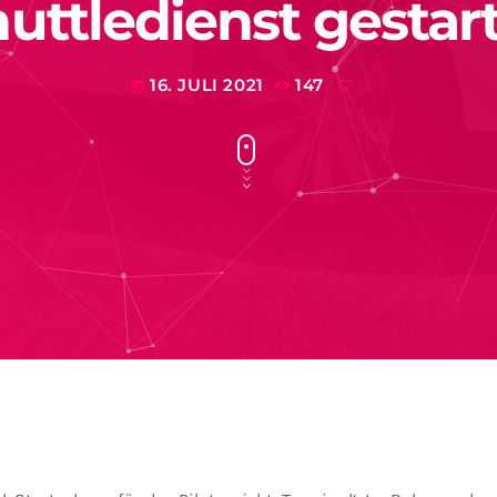
uttledienst gestar
16. JULI 2021
147
today