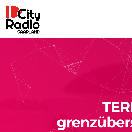
TER
grenzüber