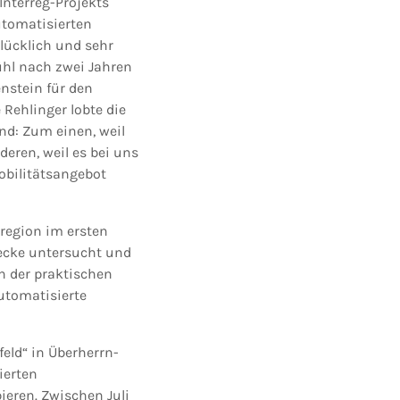
Interreg-Projekts
utomatisierten
lücklich und sehr
fühl nach zwei Jahren
enstein für den
Rehlinger lobte die
nd: Zum einen, weil
eren, weil es bei uns
obilitätsangebot
region im ersten
recke untersucht und
in der praktischen
utomatisierte
eld“ in Überherrn-
ierten
ieren. Zwischen Juli