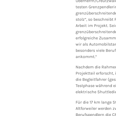
Überherrn/Creutzwald.
testen Grenzpendleri
grenzüberschreitende
stolz“, so beschreibt
Arbeit im Projekt. Sei
grenzüberschreitende
erfolgreiche Zusamme
wir als Automobilsta
besonders viele Beru
ankommt.“
Nachdem die Rahmenb
Projektteil erforscht
die Begleitfahrer (ge
Testphase während ei
elektrische Shuttledi
Für die 17 km lange 
Altforweiler werden z
Berufspendlern die C