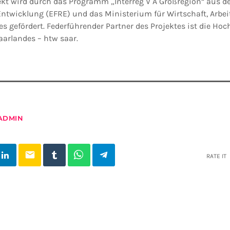
ekt wird durch das Programm „Interreg V A Großregion“ aus 
Entwicklung (EFRE) und das Ministerium für Wirtschaft, Arbei
s gefördert. Federführender Partner des Projektes ist die Hoc
aarlandes – htw saar.
ADMIN
email
RATE IT