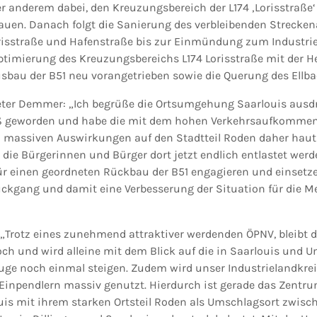
er anderem dabei, den Kreuzungsbereich der L174 ‚Lorisstraße‘
uen. Danach folgt die Sanierung des verbleibenden Strecke
risstraße und Hafenstraße bis zur Einmündung zum Industri
Optimierung des Kreuzungsbereichs L174 Lorisstraße mit der H
Ausbau der B51 neu vorangetrieben sowie die Querung des Ellb
ter Demmer: „Ich begrüße die Ortsumgehung Saarlouis ausdrü
roß geworden und habe die mit dem hohen Verkehrsaufkomme
massiven Auswirkungen auf den Stadtteil Roden daher hautn
 die Bürgerinnen und Bürger dort jetzt endlich entlastet wer
r einen geordneten Rückbau der B51 engagieren und einsetze
ckgang und damit eine Verbesserung der Situation für die 
: „Trotz eines zunehmend attraktiver werdenden ÖPNV, bleibt 
och und wird alleine mit dem Blick auf die in Saarlouis und
ge noch einmal steigen. Zudem wird unser Industrielandkre
Einpendlern massiv genutzt. Hierdurch ist gerade das Zentru
ouis mit ihrem starken Ortsteil Roden als Umschlagsort zwisc