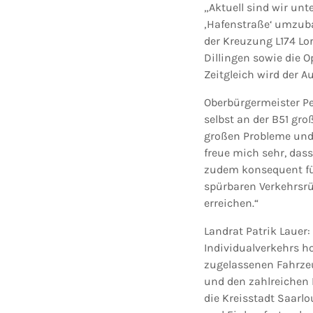
„Aktuell sind wir unt
‚Hafenstraße‘ umzuba
der Kreuzung L174 Lo
Dillingen sowie die 
Zeitgleich wird der 
Oberbürgermeister Pe
selbst an der B51 g
großen Probleme und 
freue mich sehr, dass
zudem konsequent fü
spürbaren Verkehrsrü
erreichen.“
Landrat Patrik Lauer
Individualverkehrs h
zugelassenen Fahrzeu
und den zahlreichen 
die Kreisstadt Saarl