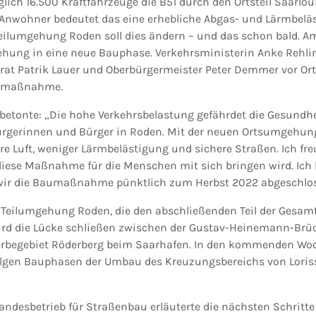
lich 16.500 Kraftfahrzeuge die B51 durch den Ortsteil Saarlou
nwohner bedeutet das eine erhebliche Abgas- und Lärmbelä
eilumgehung Roden soll dies ändern – und das schon bald. Am 
ehung in eine neue Bauphase. Verkehrsministerin Anke Rehli
t Patrik Lauer und Oberbürgermeister Peter Demmer vor Ort 
aumaßnahme.
 betonte: „Die hohe Verkehrsbelastung gefährdet die Gesundhe
ürgerinnen und Bürger in Roden. Mit der neuen Ortsumgehung
re Luft, weniger Lärmbelästigung und sichere Straßen. Ich fre
diese Maßnahme für die Menschen mit sich bringen wird. Ich 
s wir die Baumaßnahme pünktlich zum Herbst 2022 abgeschlo
– Teilumgehung Roden, die den abschließenden Teil der Ges
 wird die Lücke schließen zwischen der Gustav-Heinemann-Brüc
begebiet Röderberg beim Saarhafen. In den kommenden Woc
olgen Bauphasen der Umbau des Kreuzungsbereichs von Loris
ndesbetrieb für Straßenbau erläuterte die nächsten Schritte