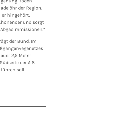
 Umgehung Roden
adelöhr der Region.
 er hingehört,
schonender und sorgt
d Abgasimmissionen.“
rägt der Bund. Im
ußgängerwegenetzes
neuer 2,5 Meter
Südseite der A 8
führen soll.