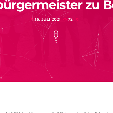
ürgermeister zu 
16. JULI 2021
72
today