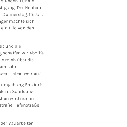
is-Roden. Für die
stigung. Der Neubau
Donnerstag, 15. Juli,
nger machte sich
ein Bild von den
it und die
 schaffen wir Abhilfe
ue mich über die
bin sehr
ssen haben werden.“
amtumgehung Ensdorf-
ke in Saarlouis-
hen wird nun in
straße Hafenstraße
 der Bauarbeiten: