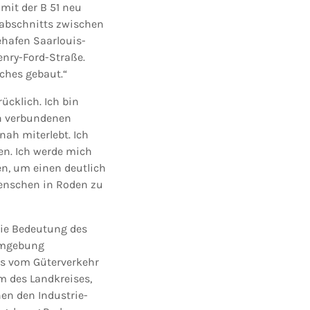
 mit der B 51 neu
nabschnitts zwischen
ehafen Saarlouis-
enry-Ford-Straße.
aches gebaut.“
cklich. Ich bin
n verbundenen
ah miterlebt. Ich
den. Ich werde mich
n, um einen deutlich
Menschen in Roden zu
die Bedeutung des
 Umgebung
is vom Güterverkehr
m des Landkreises,
hen den Industrie-