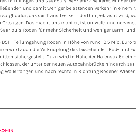
en in Dillingen und Saarlouis, sehr stark belastet. Mit der
fließenden und damit weniger belastenden Verkehr in einem N
orgt dafür, das der Transitverkehr dorthin gebracht wird, wo
 Ortslagen. Das macht uns mobiler, ist umwelt- und nerven
 Saarlouis-Roden für mehr Sicherheit und weniger Lärm- un
e B51 – Teilumgehung Roden in Höhe von rund 13,5 Mio. Euro t
me wird auch die Verknüpfung des bestehenden Rad- und F
itten sichergestellt. Dazu wird in Höhe der Hafenstraße ein 
chlossen, der unter der neuen Autobahnbrücke hindurch zur 
ng Wallerfangen und nach rechts in Richtung Rodener Wiesen 
ADMIN