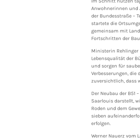
Im Schnitt nutzen täg
Anwohnerinnen und A
der Bundesstraße – T
startete die Ortsumg
gemeinsam mit Landra
Fortschritten der B
Ministerin Rehlinger
Lebensqualität der B
und sorgen für saube
Verbesserungen, die 
zuversichtlich, das
Der Neubau der B51 
Saarlouis darstellt,
Roden und dem Gewer
sieben aufeinanderf
erfolgen.
Werner Nauerz vom La