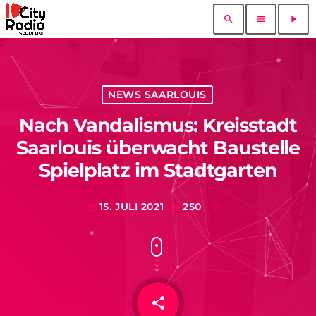
search
menu
play_arrow
NEWS SAARLOUIS
Nach Vandalismus: Kreisstadt
Saarlouis überwacht Baustelle
Spielplatz im Stadtgarten
15. JULI 2021
250
today
share
email