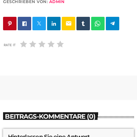
GESCHRIEBEN VON:
ADMIN
email
RATE IT
BEITRAGS-KOMMENTARE (0)
Hinterlassen Sie eine Antwort