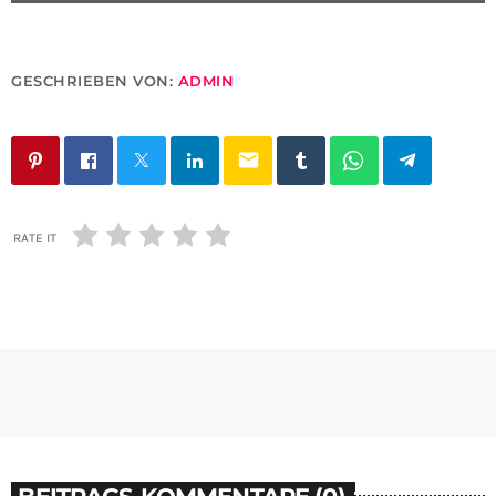
GESCHRIEBEN VON:
ADMIN
email
RATE IT
BEITRAGS-KOMMENTARE (0)