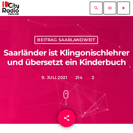
search
menu
play_arrow
BEITRAG SAARLANDWEIT
Saarländer ist Klingonischlehrer
und übersetzt ein Kinderbuch
9. JULI 2021
214
2
today
share
email
2