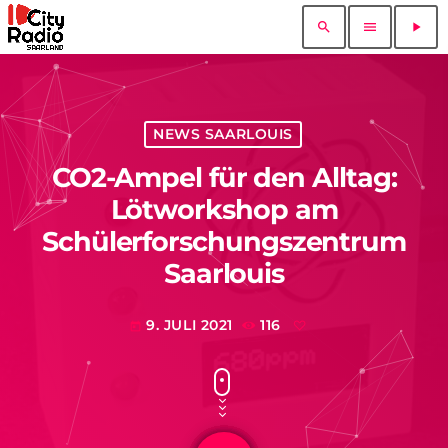
search
menu
play_arrow
NEWS SAARLOUIS
CO2-Ampel für den Alltag:
Lötworkshop am
Schülerforschungszentrum
Saarlouis
9. JULI 2021
116
today