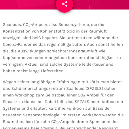
share
email
Saarlouis. CO
-Ampeln, also Sensorsysteme, die die
2
Konzentration von Kohlenstoffdioxid in der Raumluft
anzeigen, sind heiß begehrt. Sie unterstützen während der
Corona-Pandemie das regelmäßige Lüften. Auch sonst helfen
sie, die Auswirkungen schlechter Innenraumluft wie
Kopfschmerzen oder mangelnde Konzentrationsfähigkeit zu
verringern. Aktuell sind solche Systeme leider teuer und
haben meist lange Lieferzeiten.
Wegen seiner langjährigen Erfahrungen mit Lötkursen bietet
das Schülerforschungszentrum Saarlouis (SFZSLS) daher
einen Workshop zum Selbstbau einer CO
-Ampel für den
2
Einsatz zu Hause an. Dabei hilft das SFZSLS beim Aufbau der
Systeme und erläutert kurz ihre Funktion auf Basis der
neuesten Sensortechnologie. Im ersten Workshop werden die
Baumaterialien für zehn CO
-Ampeln durch Sponsoren des
2
Fördervereins bereitgestellt. Bei entsprechender Resonanz