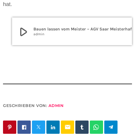
hat.
play_arrow
Bauen lassen vom Meister – AGV 
admin
GESCHRIEBEN VON:
ADMIN
email