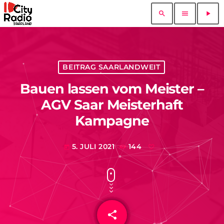
search
menu
play_arrow
BEITRAG SAARLANDWEIT
Bauen lassen vom Meister –
AGV Saar Meisterhaft
Kampagne
5. JULI 2021
144
today
share
email