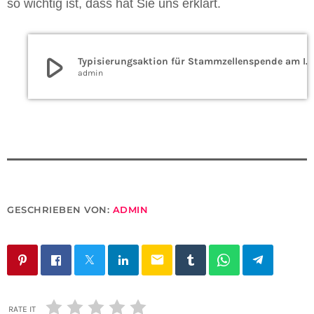
so wichtig ist, dass hat Sie uns erklärt.
play_arrow
Typisierungsaktion für Stammzellenspende am Impfzentrum Süd in Saarbrücken
admin
GESCHRIEBEN VON:
ADMIN
email
RATE IT