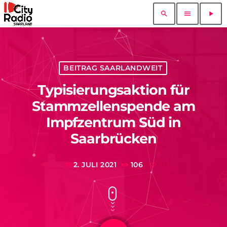
search
menu
play_arrow
BEITRAG SAARLANDWEIT
Typisierungsaktion für
Stammzellenspende am
Impfzentrum Süd in
Saarbrücken
2. JULI 2021
106
today