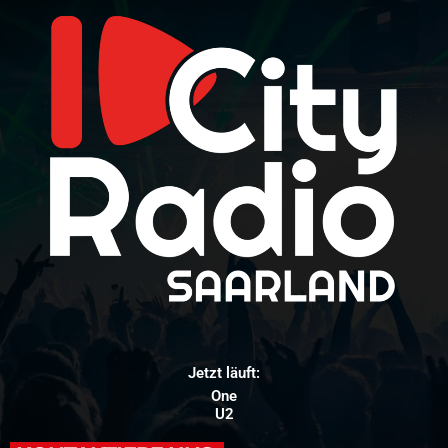
Jetzt läuft:
One
U2