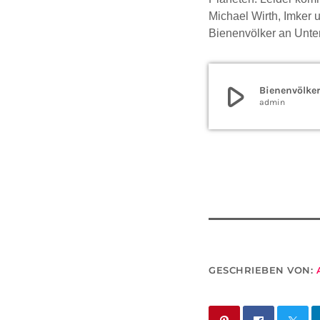
Michael Wirth, Imker 
Bienenvölker an Unter
play_arrow
Bienenvölke
admin
GESCHRIEBEN VON: