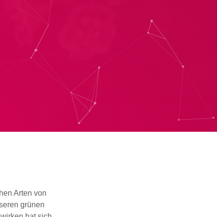
chen Arten von
nseren grünen
wirken hat sich