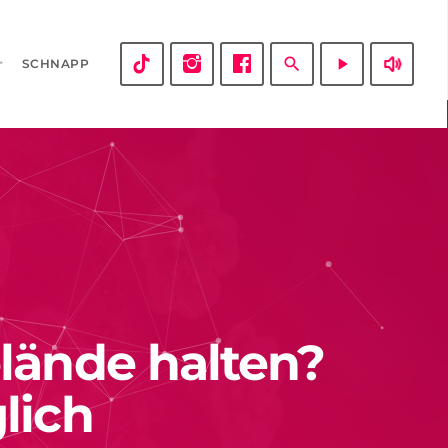
volume_up
search
play_arrow
SCHNAPP
lände halten?
lich