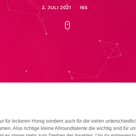
2. JULI 2021
165
today
ur für leckeren Honig sondern auch für die vielen unterschiedli
en. Also richtige kleine Allroundtalente die wichtig sind für u
mt es immer mehr zum Sterben der Insekten. Um da entgegenzu