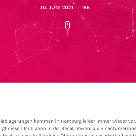
30. JUNI 2021
156
today
llablagerungen kommen in Homburg leider immer wieder vor.
rgt diesen Müll dann in der Regel, obwohl die Eigentümerin
matisch zu den großzügigen Öffnungszeiten des Wertstoffzen