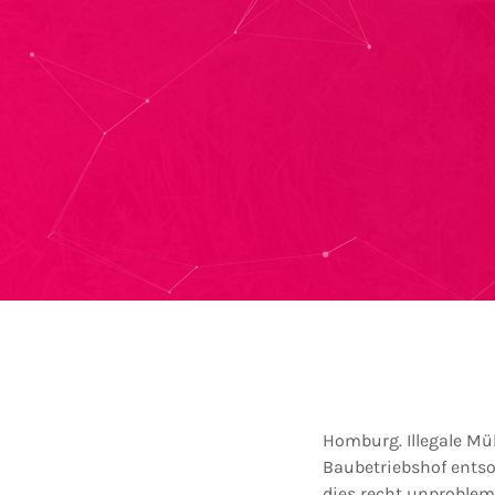
Homburg. Illegale Mü
Baubetriebshof entso
dies recht unproble