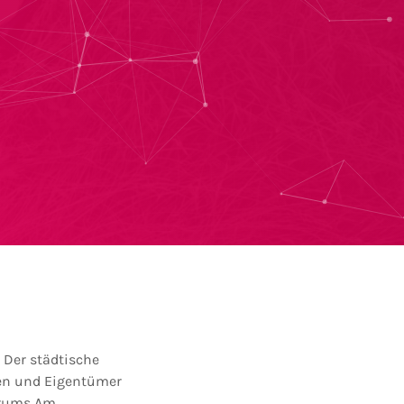
 Der städtische
nen und Eigentümer
trums Am