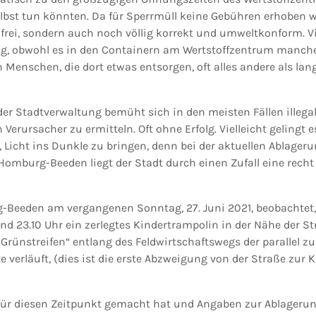
st tun könnten. Da für Sperrmüll keine Gebühren erhoben w
frei, sondern auch noch völlig korrekt und umweltkonform. Vi
g, obwohl es in den Containern am Wertstoffzentrum manche
Menschen, die dort etwas entsorgen, oft alles andere als lang
er Stadtverwaltung bemüht sich in den meisten Fällen illega
Verursacher zu ermitteln. Oft ohne Erfolg. Vielleicht gelingt e
, Licht ins Dunkle zu bringen, denn bei der aktuellen Ablager
Homburg-Beeden liegt der Stadt durch einen Zufall eine rec
-Beeden am vergangenen Sonntag, 27. Juni 2021, beobachtet,
d 23.10 Uhr ein zerlegtes Kindertrampolin in der Nähe der Str
„Grünstreifen“ entlang des Feldwirtschaftswegs der parallel zu
 verläuft, (dies ist die erste Abzweigung von der Straße zur 
ür diesen Zeitpunkt gemacht hat und Angaben zur Ablageru