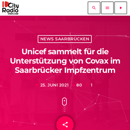
search
menu
play_arrow
NEWS SAARBRÜCKEN
Unicef sammelt für die
Unterstützung von Covax im
Saarbrücker Impfzentrum
25. JUNI 2021
80
1
today
share
email
1