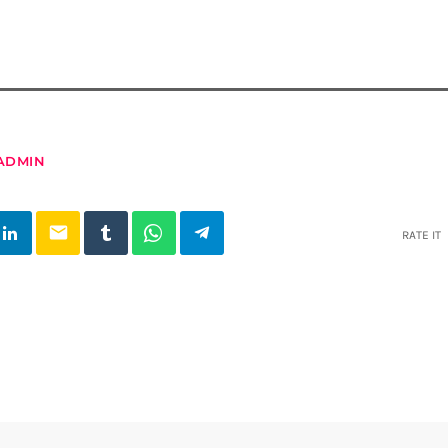
ADMIN
email
RATE IT