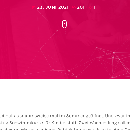
23. JUNI 2021
201
1
today
nbad hat ausnahmsweise mal im Sommer geöffnet. Und zwar in
nstag Schwimmkurse für Kinder statt. Zwei Wochen lang sollen 
st vorm Wasser verlieren. Patrick Lauer war dazu in einer Do