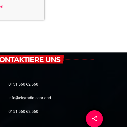
en
ONTAKTIERE UNS
0151 560 62 560
info@cityradio.saarland
0151 560 62 560
share
email
1