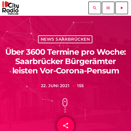
search
menu
play_arrow
NEWS SAARBRÜCKEN
Über 3600 Termine pro Woche:
Saarbrücker Bürgerämter
leisten Vor-Corona-Pensum
22. JUNI 2021
155
today
share
email