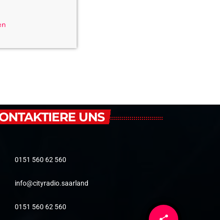
en
ONTAKTIERE UNS
0151 560 62 560
info@cityradio.saarland
0151 560 62 560
share
email