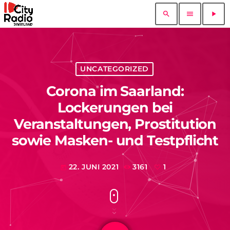
search
menu
play_arrow
UNCATEGORIZED
Corona im Saarland:
Lockerungen bei
Veranstaltungen, Prostitution
sowie Masken- und Testpflicht
22. JUNI 2021
3161
1
today