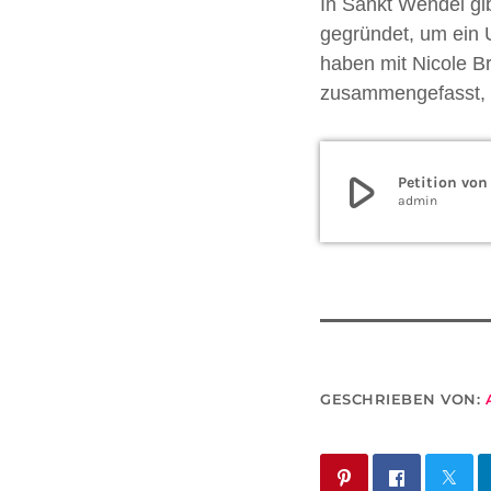
In Sankt Wendel gib
gegründet, um ein 
haben mit Nicole Br
zusammengefasst, wo
play_arrow
Petition von
admin
GESCHRIEBEN VON: