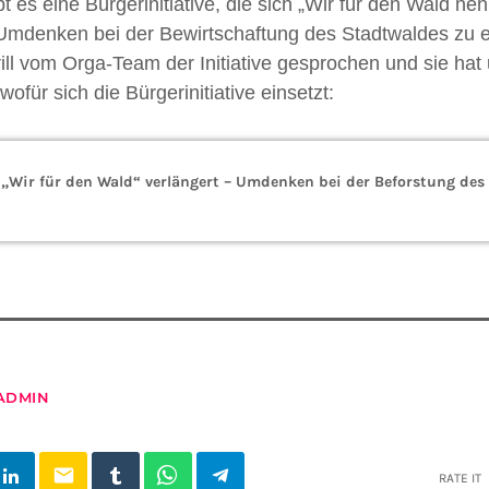
t es eine Bürgerinitiative, die sich „Wir für den Wald ne
Umdenken bei der Bewirtschaftung des Stadtwaldes zu e
ill vom Orga-Team der Initiative gesprochen und sie ha
für sich die Bürgerinitiative einsetzt:
 „Wir für den Wald“ verlängert – Umdenken bei der Beforstung des
ADMIN
email
RATE IT