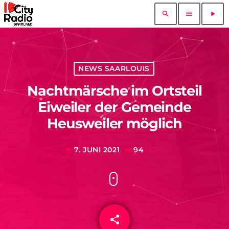
search
menu
play_arrow
NEWS SAARLOUIS
Nachtmärsche im Ortsteil
Eiweiler der Gemeinde
Heusweiler möglich
7. JUNI 2021
94
today
share
email