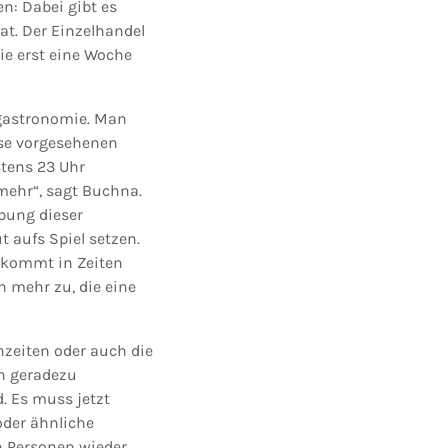
n: Dabei gibt es
rat. Der Einzelhandel
mie erst eine Woche
ngastronomie. Man
hase vorgesehenen
tens 23 Uhr
 mehr“, sagt Buchna.
bung dieser
aufs Spiel setzen.
A kommt in Zeiten
 mehr zu, die eine
hzeiten oder auch die
n geradezu
. Es muss jetzt
oder ähnliche
n Personen wieder