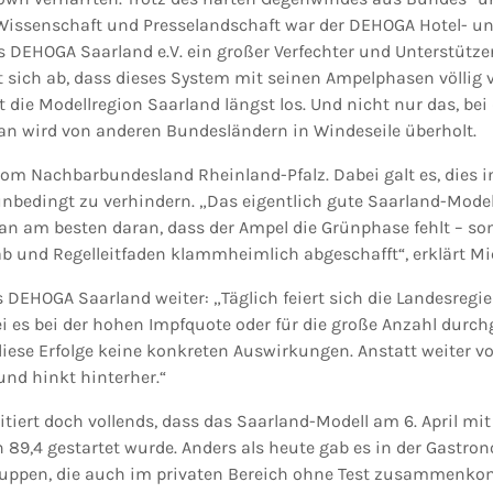
 Wissenschaft und Presselandschaft war der DEHOGA Hotel- u
 DEHOGA Saarland e.V. ein großer Verfechter und Unterstütze
sich ab, dass dieses System mit seinen Ampelphasen völlig v
st die Modellregion Saarland längst los. Und nicht nur das, bei
n wird von anderen Bundesländern in Windeseile überholt.
om Nachbarbundesland Rheinland-Pfalz. Dabei galt es, dies in
bedingt zu verhindern. „Das eigentlich gute Saarland-Modell
man am besten daran, dass der Ampel die Grünphase fehlt – so
 und Regelleitfaden klammheimlich abgeschafft“, erklärt M
 DEHOGA Saarland weiter: „Täglich feiert sich die Landesregie
i es bei der hohen Impfquote oder für die große Anzahl durch
ese Erfolge keine konkreten Auswirkungen. Anstatt weiter v
nd hinkt hinterher.“
ritiert doch vollends, dass das Saarland-Modell am 6. April mi
n 89,4 gestartet wurde. Anders als heute gab es in der Gastro
Gruppen, die auch im privaten Bereich ohne Test zusammenko