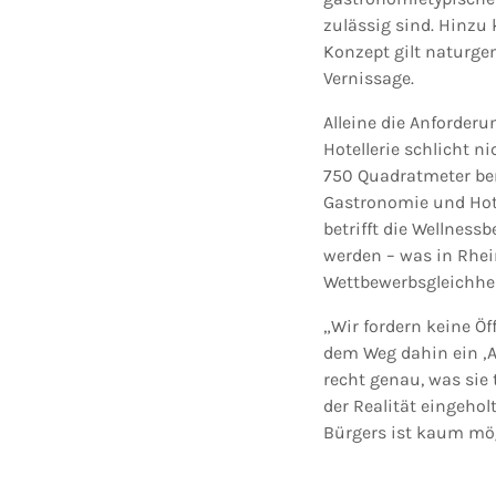
zulässig sind. Hinzu
Konzept gilt naturgem
Vernissage.
Alleine die Anforder
Hotellerie schlicht 
750 Quadratmeter ben
Gastronomie und Hotel
betrifft die Wellnes
werden – was in Rhein
Wettbewerbsgleichheit
„Wir fordern keine Ö
dem Weg dahin ein ‚A
recht genau, was sie 
der Realität eingehol
Bürgers ist kaum mög