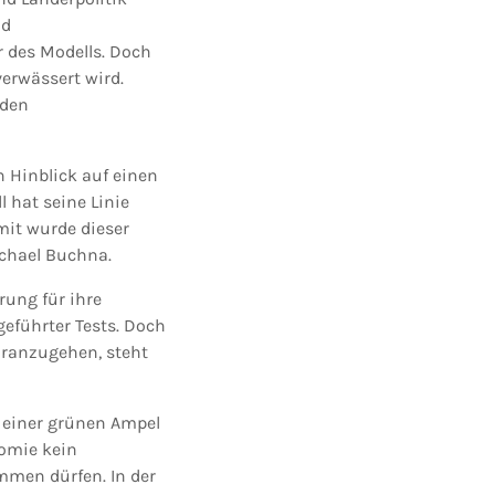
nd
r des Modells. Doch
erwässert wird.
 den
 Hinblick auf einen
 hat seine Linie
mit wurde dieser
ichael Buchna.
rung für ihre
geführter Tests. Doch
oranzugehen, steht
t einer grünen Ampel
nomie kein
mmen dürfen. In der