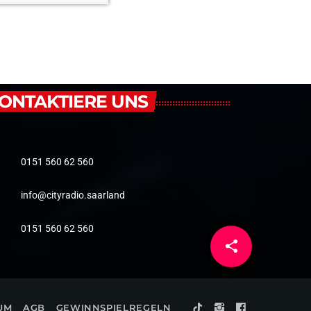
ONTAKTIERE UNS
0151 560 62 560
info@cityradio.saarland
0151 560 62 560
share
email
UM
AGB
GEWINNSPIELREGELN