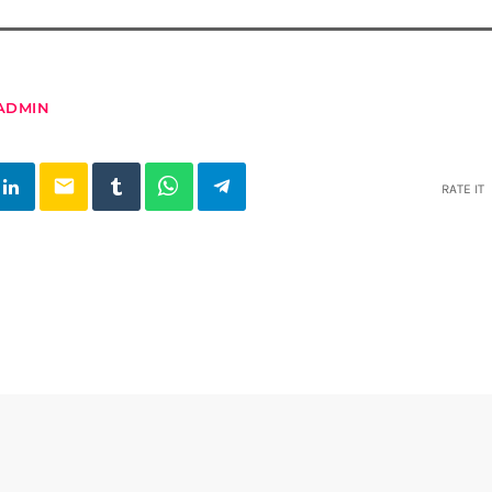
ADMIN
email
RATE IT