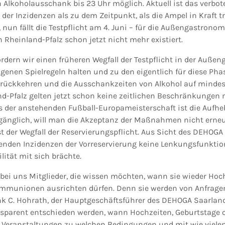
 Alkoholausschank bis 23 Uhr möglich. Aktuell ist das verbote
e der Inzidenzen als zu dem Zeitpunkt, als die Ampel in Kraft t
, nun fällt die Testpflicht am 4. Juni – für die Außengastrono
n Rheinland-Pfalz schon jetzt nicht mehr existiert.
rdern wir einen früheren Wegfall der Testpflicht in der Auße
eigenen Spielregeln halten und zu den eigentlich für diese P
urückkehren und die Ausschankzeiten von Alkohol auf mindes
and-Pfalz gelten jetzt schon keine zeitlichen Beschränkungen
 der anstehenden Fußball-Europameisterschaft ist die Aufhe
nglich, will man die Akzeptanz der Maßnahmen nicht erneut 
st der Wegfall der Reservierungspflicht. Aus Sicht des DEHOG
nden Inzidenzen der Vorreservierung keine Lenkungsfunktion
ität mit sich brächte.
 bei uns Mitglieder, die wissen möchten, wann sie wieder Hoc
munionen ausrichten dürfen. Denn sie werden von Anfrage
nk C. Hohrath, der Hauptgeschäftsführer des DEHOGA Saarland
nsparent entschieden werden, wann Hochzeiten, Geburtstage 
 Veranstaltungen zu welchen Bedingungen und mit wie viele