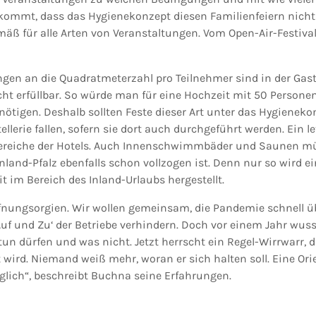
 kommt, dass das Hygienekonzept diesen Familienfeiern nicht 
äß für alle Arten von Veranstaltungen. Vom Open-Air-Festival
ungen an die Quadratmeterzahl pro Teilnehmer sind in der Ga
nicht erfüllbar. So würde man für eine Hochzeit mit 50 Perso
ötigen. Deshalb sollten Feste dieser Art unter das Hygienekon
lerie fallen, sofern sie dort auch durchgeführt werden. Ein le
sbereiche der Hotels. Auch Innenschwimmbäder und Saunen m
land-Pfalz ebenfalls schon vollzogen ist. Denn nur so wird e
 im Bereich des Inland-Urlaubs hergestellt.
ffnungsorgien. Wir wollen gemeinsam, die Pandemie schnell 
uf und Zu‘ der Betriebe verhindern. Doch vor einem Jahr wu
tun dürfen und was nicht. Jetzt herrscht ein Regel-Wirrwarr, d
t wird. Niemand weiß mehr, woran er sich halten soll. Eine Or
lich“, beschreibt Buchna seine Erfahrungen.