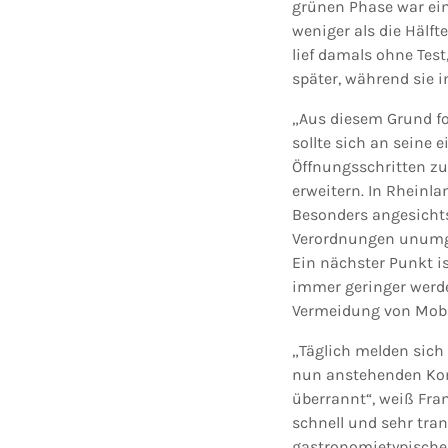
grünen Phase war ein
weniger als die Hälft
lief damals ohne Test
später, während sie i
„Aus diesem Grund fo
sollte sich an seine 
Öffnungsschritten z
erweitern. In Rheinl
Besonders angesichts
Verordnungen unumgä
Ein nächster Punkt i
immer geringer werde
Vermeidung von Mobil
„Täglich melden sich
nun anstehenden Kom
überrannt“, weiß Fra
schnell und sehr tra
gastronomietypische