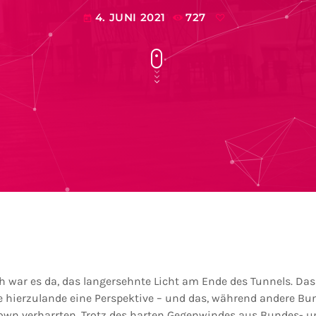
4. JUNI 2021
727
today
ch war es da, das langersehnte Licht am Ende des Tunnels. Da
 hierzulande eine Perspektive – und das, während andere Bu
wn verharrten. Trotz des harten Gegenwindes aus Bundes- un