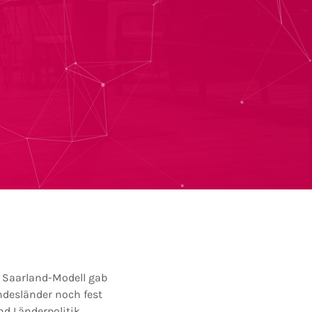
s Saarland-Modell gab
ndesländer noch fest
d Länderpolitik