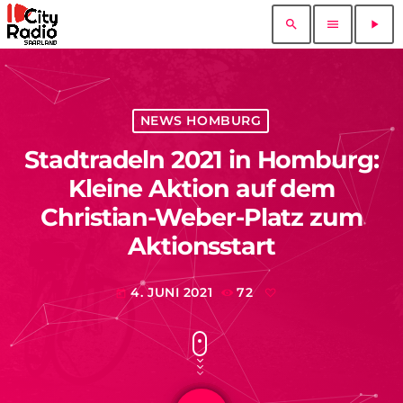
search
menu
play_arrow
NEWS HOMBURG
Stadtradeln 2021 in Homburg:
Kleine Aktion auf dem
Christian-Weber-Platz zum
Aktionsstart
4. JUNI 2021
72
today