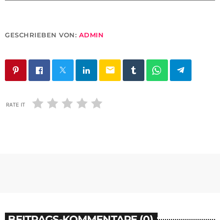
GESCHRIEBEN VON:
ADMIN
email
RATE IT
BEITRAGS-KOMMENTARE (0)