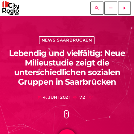
search
menu
play_arrow
NEWS SAARBRÜCKEN
Lebendig und vielfältig: Neue
Milieustudie zeigt die
unterschiedlichen sozialen
Gruppen in Saarbrücken
4. JUNI 2021
172
today