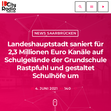
search
menu
play_arrow
NEWS SAARBRÜCKEN
Landeshauptstadt saniert für
2,3 Millionen Euro Kanäle auf
Schulgelände der Grundschule
Rastpfuhl und gestaltet
Schulhöfe um
4. JUNI 2021
140
today