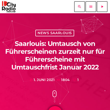
search
menu
play_arrow
NEWS SAARLOUIS
Saarlouis: Umtausch von
Führerscheinen zurzeit nur für
Führerscheine mit
Umtauschfrist Januar 2022
1. JUNI 2021
1804
1
today