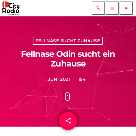
search
menu
play_arrow
FELLNASE SUCHT ZUHAUSE
Fellnase Odin sucht ein
Zuhause
1. JUNI 2021
154
today
share
email