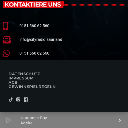
KONTAKTIERE UNS
0151 560 62 560
info@cityradio.saarland
0151 560 62 560
DATENSCHUTZ
IMPRESSUM
AGB
GEWINNSPIELREGELN
Japanese Boy
play_arrow
keyboard_arrow_right
Aneka