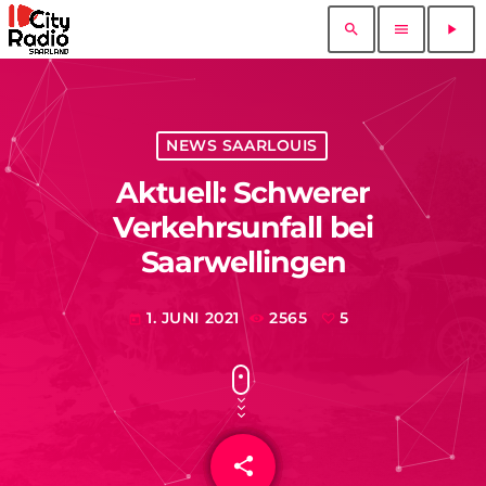
search
menu
play_arrow
NEWS SAARLOUIS
Aktuell: Schwerer
Verkehrsunfall bei
Saarwellingen
1. JUNI 2021
2565
5
today
share
email
5