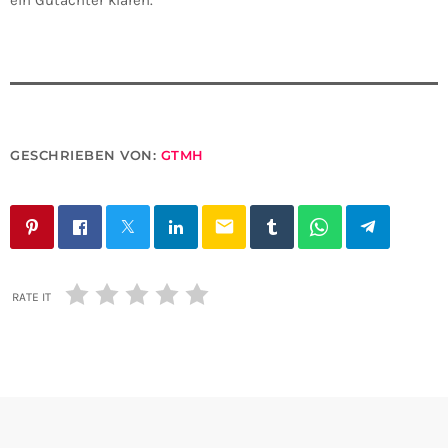
ein Gutachter klären.
GESCHRIEBEN VON:
GTMH
email
RATE IT