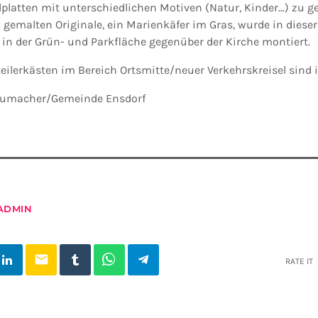
lplatten mit unterschiedlichen Motiven (Natur, Kinder…) zu ge
k gemalten Originale, ein Marienkäfer im Gras, wurde in dies
 in der Grün- und Parkfläche gegenüber der Kirche montiert.
rteilerkästen im Bereich Ortsmitte/neuer Verkehrskreisel sind 
chumacher/Gemeinde Ensdorf
ADMIN
email
RATE IT