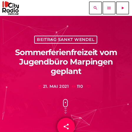
search
menu
play_arrow
BEITRAG SANKT WENDEL
Sommerferienfreizeit vom
Jugendbüro Marpingen
geplant
21. MAI 2021
110
today
share
email