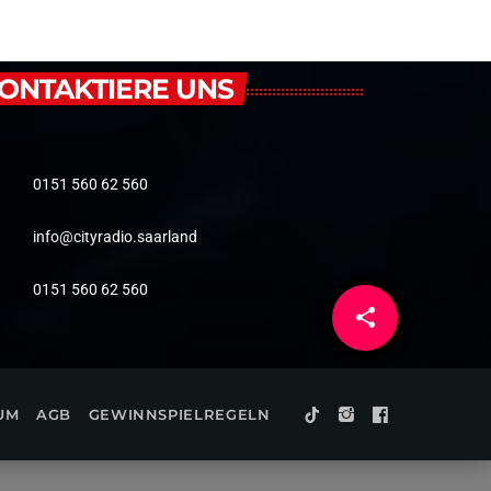
ONTAKTIERE UNS
0151 560 62 560
info@cityradio.saarland
0151 560 62 560
share
email
UM
AGB
GEWINNSPIELREGELN