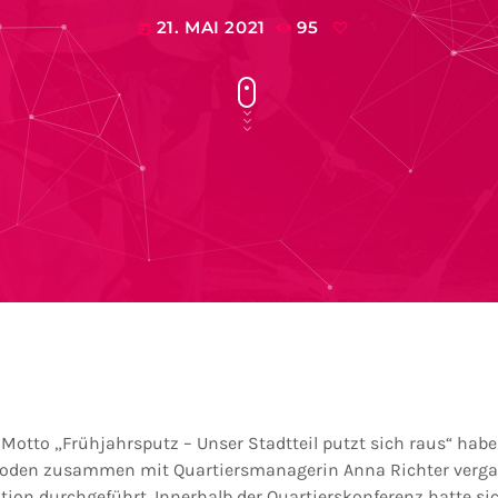
21. MAI 2021
95
today
Motto „Frühjahrsputz – Unser Stadtteil putzt sich raus“ habe
Roden zusammen mit Quartiersmanagerin Anna Richter verg
ion durchgeführt. Innerhalb der Quartierskonferenz hatte si