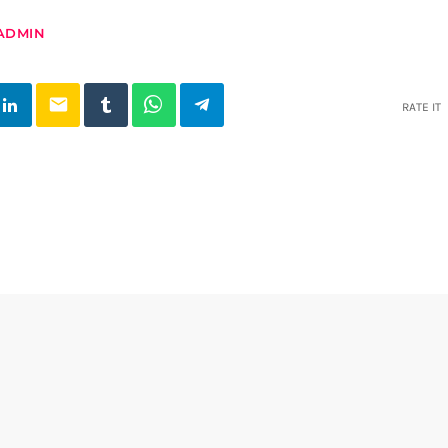
ADMIN
email
RATE IT