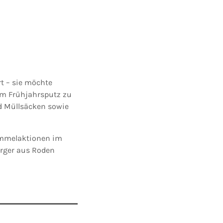
rt – sie möchte
am Frühjahrsputz zu
d Müllsäcken sowie
ammelaktionen im
ürger aus Roden