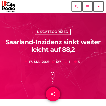
search
menu
play_arrow
UNCATEGORIZED
Saarland-Inzidenz sinkt weiter
leicht auf 88,2
17. MAI 2021
127
1
5
today
share
email
1