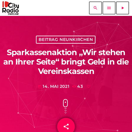
search
menu
play_arrow
BEITRAG NEUNKIRCHEN
Sparkassenaktion „Wir stehen
an Ihrer Seite“ bringt Geld in die
Vereinskassen
14. MAI 2021
43
today
share
email