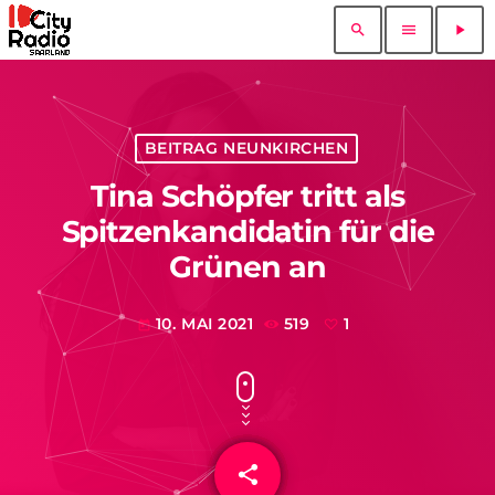
search
menu
play_arrow
BEITRAG NEUNKIRCHEN
Tina Schöpfer tritt als
Spitzenkandidatin für die
Grünen an
10. MAI 2021
519
1
today
share
email
1