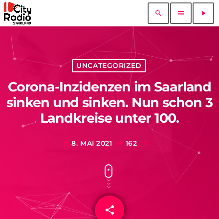
search
menu
play_arrow
UNCATEGORIZED
Corona-Inzidenzen im Saarland
sinken und sinken. Nun schon 3
Landkreise unter 100.
8. MAI 2021
162
today
share
email