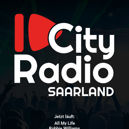
Jetzt läuft:
All My Life
Robbie Williams