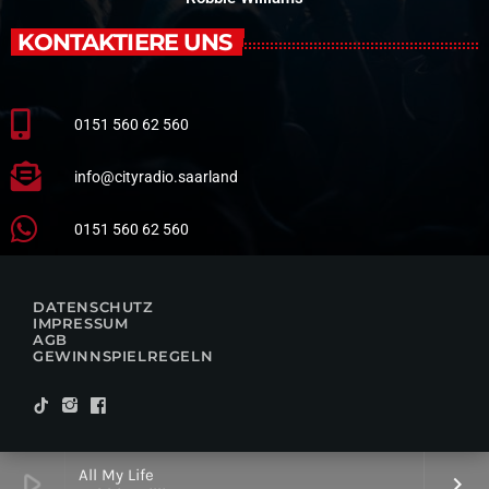
KONTAKTIERE UNS
0151 560 62 560
info@cityradio.saarland
0151 560 62 560
DATENSCHUTZ
IMPRESSUM
AGB
GEWINNSPIELREGELN
All My Life
play_arrow
keyboard_arrow_right