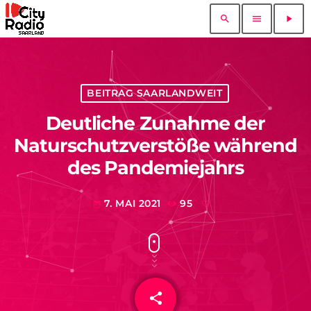
search
menu
play_arrow
BEITRAG SAARLANDWEIT
Deutliche Zunahme der
Naturschutzverstöße während
des Pandemiejahrs
7. MAI 2021
95
today
share
email