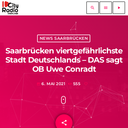
search
menu
play_arrow
NEWS SAARBRÜCKEN
Saarbrücken viertgefährlichste
Stadt Deutschlands – DAS sagt
OB Uwe Conradt
6. MAI 2021
555
today
share
email