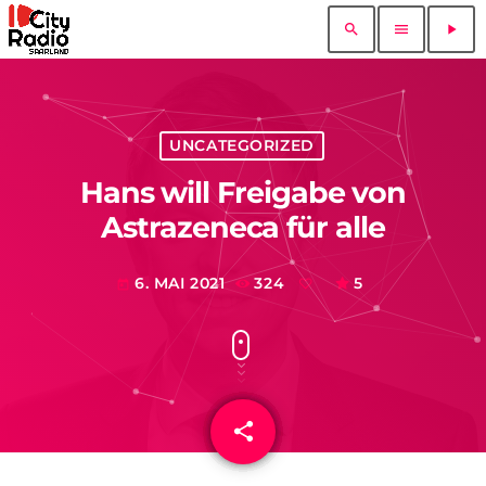
search
menu
play_arrow
UNCATEGORIZED
Hans will Freigabe von
Astrazeneca für alle
6. MAI 2021
324
5
today
share
email